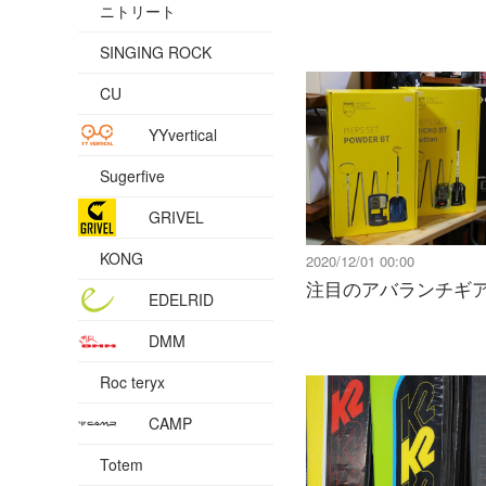
ニトリート
SINGING ROCK
CU
YYvertical
Sugerfive
GRIVEL
KONG
2020/12/01 00:00
注目のアバランチギ
EDELRID
DMM
Roc teryx
CAMP
Totem