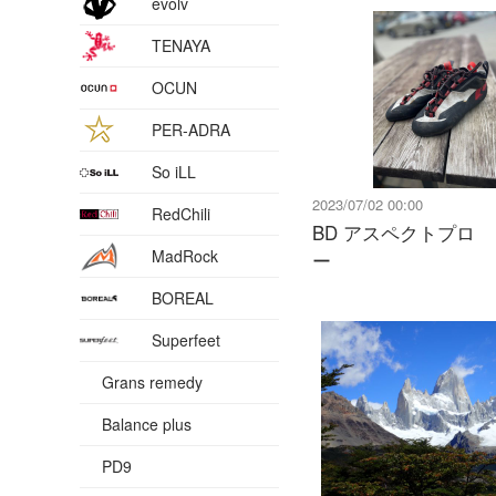
evolv
TENAYA
OCUN
PER-ADRA
So iLL
2023/07/02 00:00
RedChili
BD アスペクトプロ
MadRock
ー
BOREAL
Superfeet
Grans remedy
Balance plus
PD9