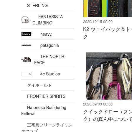
STERLING
FANTASISTA
2020/10/15 00:00
CLIMBING
K2 ウェイバック＆
heavy.
ク
patagonia
THE NORTH
FACE
4c Studios
ダイホールド
FRONTIER SPIRITS
2020/09/03 00:00
Hatonosu Bouldering
クイックドロー（ヌ
Fellows
ク）の真ん中につい
三宅島フリークライミン
グクラブ