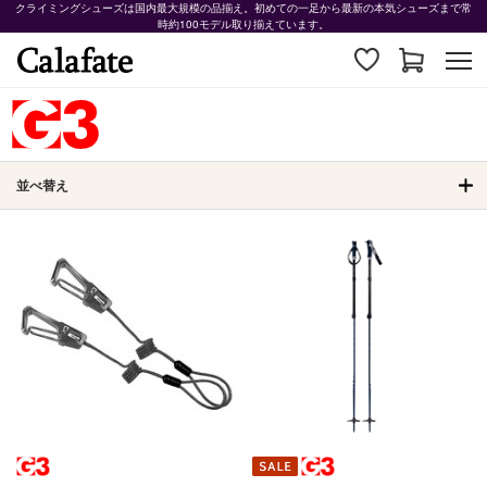
クライミングシューズは国内最大規模の品揃え。初めての一足から最新の本気シューズまで常
時約100モデル取り揃えています。
並べ替え