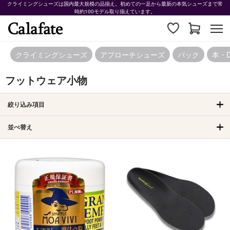
クライミングシューズは国内最大規模の品揃え。初めての一足から最新の本気シューズまで常
時約100モデル取り揃えています。
クライミングシューズ
アプローチシューズ
パック
本・
フットウェア小物
絞り込み項目
並べ替え