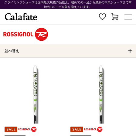
クライミングシューズは国内最大規模の品揃え。初めての一足から最新の本気シューズまで常
時約100モデル取り揃えています。
並べ替え