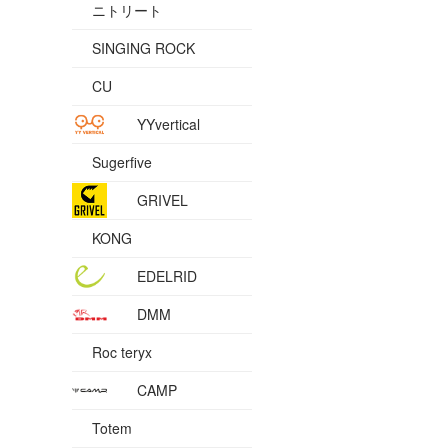
ニトリート
SINGING ROCK
CU
YYvertical
Sugerfive
GRIVEL
KONG
EDELRID
DMM
Roc teryx
CAMP
Totem