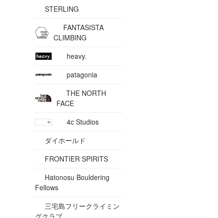
STERLING
FANTASISTA
CLIMBING
heavy.
patagonia
THE NORTH
FACE
4c Studios
ダイホールド
FRONTIER SPIRITS
Hatonosu Bouldering
Fellows
三宅島フリークライミン
グクラブ