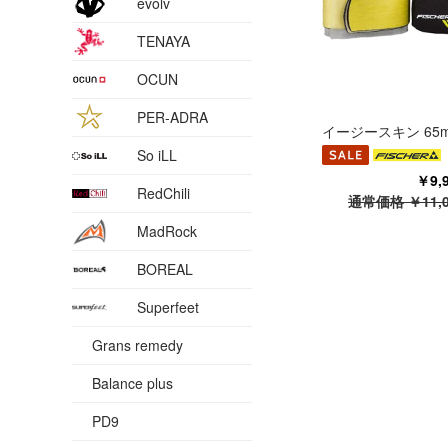
evolv
TENAYA
OCUN
PER-ADRA
イージースキン 65
So iLL
￥9,
RedChili
通常価格 ￥11,
MadRock
BOREAL
Superfeet
Grans remedy
Balance plus
PD9