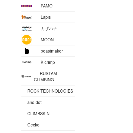
PAMO
Lapis
カザハナ
MOON
beastmaker
K.crimp
RUSTAM
CLIMBING
ROCK TECHNOLOGIES
and dot
CLIMBSKIN
Gecko