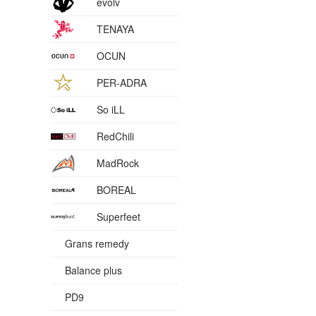
evolv
TENAYA
OCUN
PER-ADRA
So iLL
RedChili
MadRock
BOREAL
Superfeet
Grans remedy
Balance plus
PD9