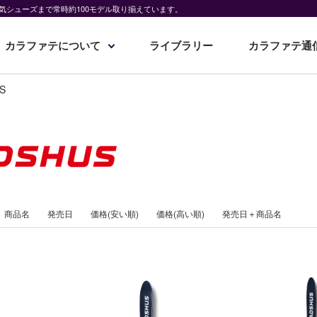
気シューズまで常時約100モデル取り揃えています。
カラファテについて
ライブラリー
カラファテ通
S
商品名
発売日
価格(安い順)
価格(高い順)
発売日＋商品名