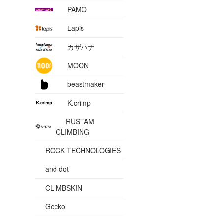
PAMO
Lapis
カザハナ
MOON
beastmaker
K.crimp
RUSTAM
CLIMBING
ROCK TECHNOLOGIES
and dot
CLIMBSKIN
Gecko