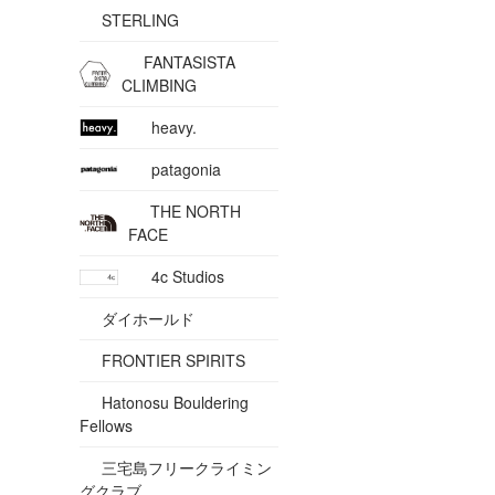
STERLING
FANTASISTA
CLIMBING
heavy.
patagonia
THE NORTH
FACE
4c Studios
ダイホールド
FRONTIER SPIRITS
Hatonosu Bouldering
Fellows
三宅島フリークライミン
グクラブ