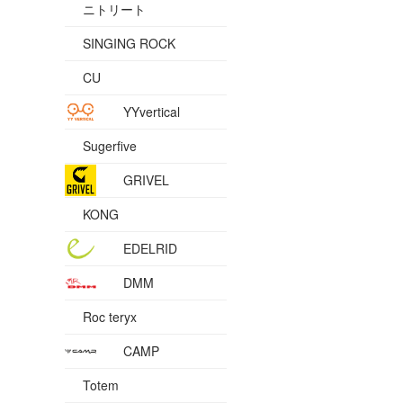
ニトリート
SINGING ROCK
CU
YYvertical
Sugerfive
GRIVEL
KONG
EDELRID
DMM
Roc teryx
CAMP
Totem