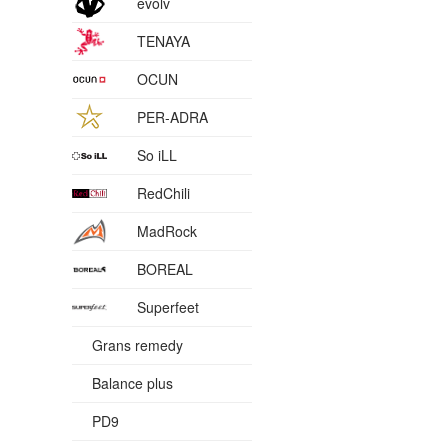
evolv
TENAYA
OCUN
PER-ADRA
So iLL
RedChili
MadRock
BOREAL
Superfeet
Grans remedy
Balance plus
PD9