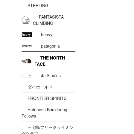
STERLING
FANTASISTA
CLIMBING
heavy.
patagonia
THE NORTH
FACE
4c Studios
ダイホールド
FRONTIER SPIRITS
Hatonosu Bouldering
Fellows
三宅島フリークライミン
グクラブ