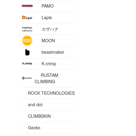
PAMO
Lapis
カザハナ
MOON
beastmaker
K.crimp
RUSTAM
CLIMBING
ROCK TECHNOLOGIES
and dot
CLIMBSKIN
Gecko