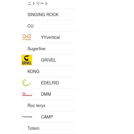
ニトリート
SINGING ROCK
CU
YYvertical
Sugerfive
GRIVEL
KONG
EDELRID
DMM
Roc teryx
CAMP
Totem