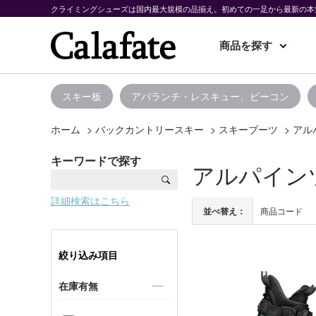
クライミングシューズは国内最大規模の品揃え。初めての一足から最新の本
商品を探す
スキー板
アバランチ・レスキュー、ビーコン
ホーム
>
バックカントリースキー
>
スキーブーツ
>
アル
キーワードで探す
アルパイン
詳細検索はこちら
並べ替え：
商品コード
絞り込み項目
在庫有無