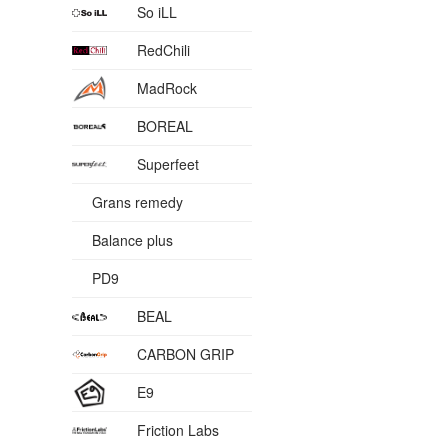
So iLL
RedChili
MadRock
BOREAL
Superfeet
Grans remedy
Balance plus
PD9
BEAL
CARBON GRIP
E9
Friction Labs