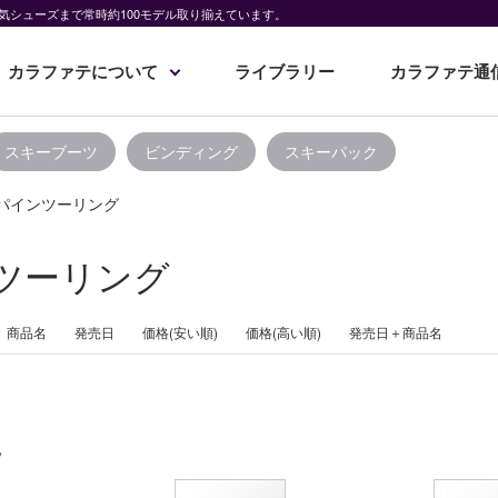
気シューズまで常時約100モデル取り揃えています。
カラファテについて
ライブラリー
カラファテ通
スキーブーツ
ビンディング
スキーパック
パインツーリング
ツーリング
商品名
発売日
価格(安い順)
価格(高い順)
発売日＋商品名