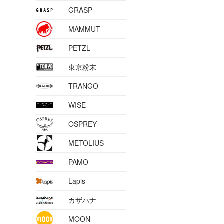
GRASP
MAMMUT
PETZL
東京粉末
TRANGO
WISE
OSPREY
METOLIUS
PAMO
Lapis
カザハナ
MOON