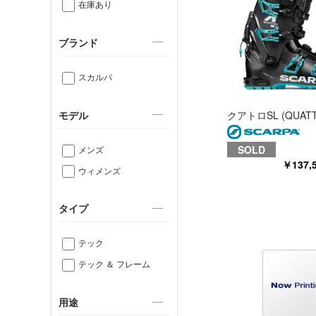
在庫あり
ブランド
スカルパ
モデル
クアトロSL (QUATT
SOLD
メンズ
￥137
ウィメンズ
タイプ
テック
テック ＆ フレーム
用途