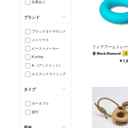
在庫あり
ブランド
ブラックダイヤモンド
メトリウス
フォアアームトレー
ビーストメーカー
K.crimp
￥1,
&.（アンドドット）
ルスタンクライミング
タイプ
ポータブル
据付
用途