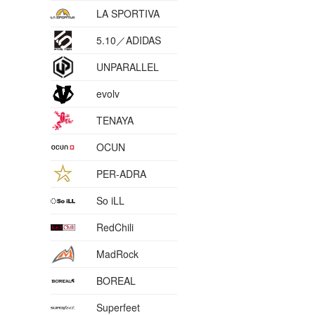
LA SPORTIVA
5.10／ADIDAS
UNPARALLEL
evolv
TENAYA
OCUN
PER-ADRA
So iLL
RedChili
MadRock
BOREAL
Superfeet