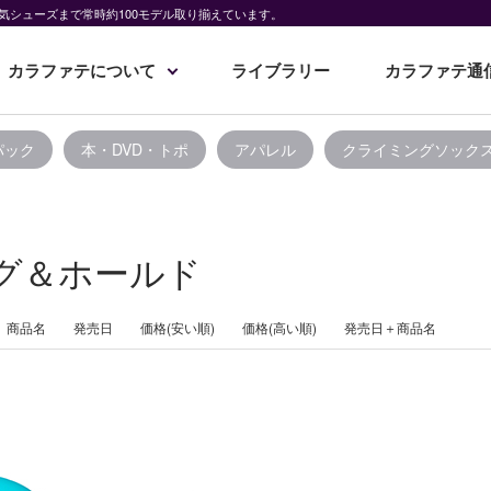
気シューズまで常時約100モデル取り揃えています。
カラファテについて
ライブラリー
カラファテ通
パック
本・DVD・トポ
アパレル
クライミングソック
グ＆ホールド
商品名
発売日
価格(安い順)
価格(高い順)
発売日＋商品名