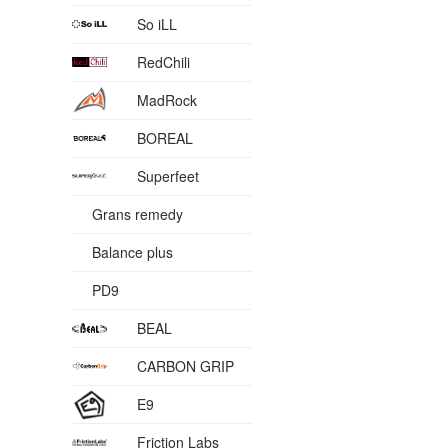
So iLL
RedChili
MadRock
BOREAL
Superfeet
Grans remedy
Balance plus
PD9
BEAL
CARBON GRIP
E9
Friction Labs