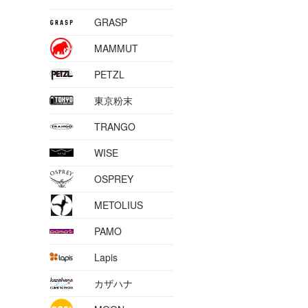
GRASP
MAMMUT
PETZL
東京粉末
TRANGO
WISE
OSPREY
METOLIUS
PAMO
Lapis
カザハナ