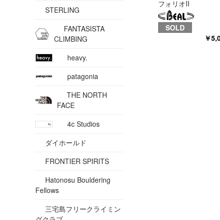
フォリオII
STERLING
SOLD
FANTASISTA
￥5,
CLIMBING
heavy.
patagonia
THE NORTH
FACE
4c Studios
ダイホールド
FRONTIER SPIRITS
Hatonosu Bouldering
Fellows
三宅島フリークライミン
グクラブ