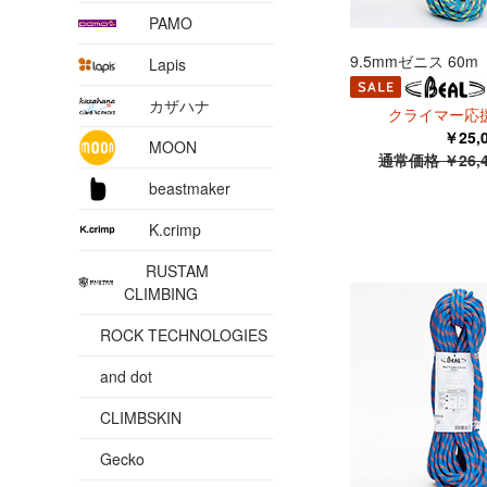
PAMO
9.5mmゼニス 60m
Lapis
カザハナ
クライマー応援
￥25
MOON
通常価格 ￥26,
beastmaker
K.crimp
RUSTAM
CLIMBING
ROCK TECHNOLOGIES
and dot
CLIMBSKIN
Gecko