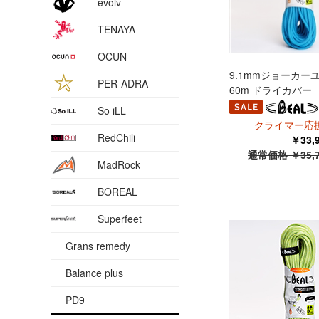
evolv
TENAYA
OCUN
9.1mmジョーカー
PER-ADRA
60m ドライカバー
So iLL
クライマー応援
RedChili
￥33
通常価格 ￥35,
MadRock
BOREAL
Superfeet
Grans remedy
Balance plus
PD9