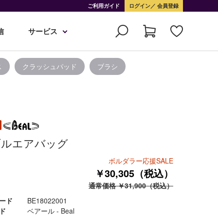
ご利用ガイド
ログイン
会員登録
信
サービス
ス
クラッシュパッド
ブラシ
ブルエアバッグ
ボルダラー応援SALE
￥30,305（税込）
通常価格 ￥31,900（税込）
ード
BE18022001
ド
ベアール - Beal