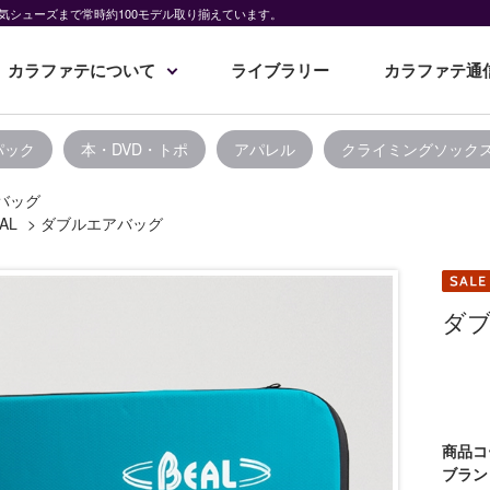
気シューズまで常時約100モデル取り揃えています。
カラファテについて
ライブラリー
カラファテ通
パック
本・DVD・トポ
アパレル
クライミングソック
バッグ
AL
>
ダブルエアバッグ
ダ
商品コ
ブラン