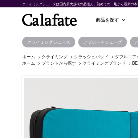
クライミングシューズは国内最大規模の品揃え。初めての一足から最新の本
商品を探す
クライミングシューズ
アプローチシューズ
ホーム
>
クライミング
>
クラッシュパッド
>
ダブルエア
ホーム
>
ブランドから探す
>
クライミングブランド
>
BE