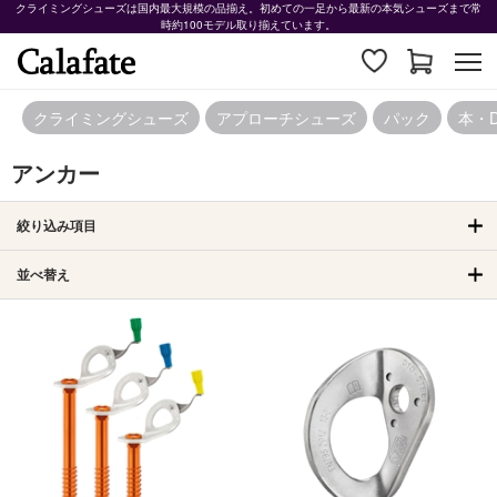
クライミングシューズは国内最大規模の品揃え。初めての一足から最新の本気シューズまで常
時約100モデル取り揃えています。
クライミングシューズ
アプローチシューズ
パック
本・
アンカー
絞り込み項目
並べ替え