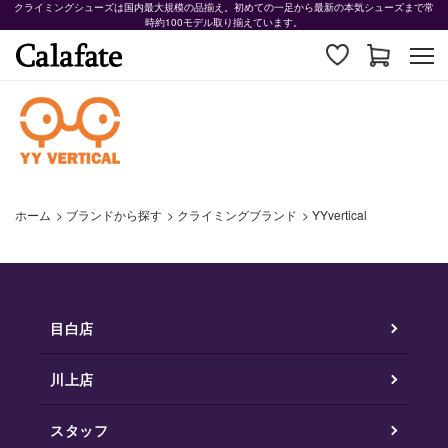
クライミングシューズは国内最大規模の品揃え。初めての一足から最新の本気シューズまで常
時約100モデル取り揃えています。
ホーム
>
ブランドから探す
>
クライミングブランド
>
YYvertical
目白店
川上店
スタッフ