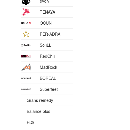
evolv
TENAYA
OCUN
PER-ADRA
So iLL
RedChili
MadRock
BOREAL
Superfeet
Grans remedy
Balance plus
PD9