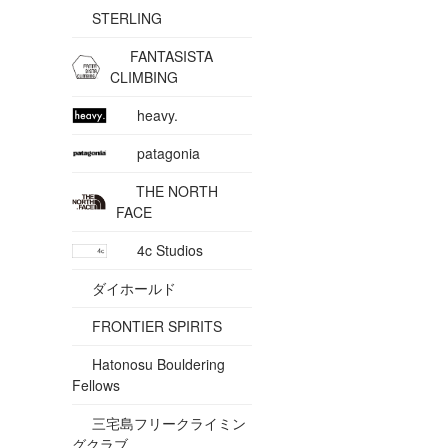
STERLING
FANTASISTA
CLIMBING
heavy.
patagonia
THE NORTH
FACE
4c Studios
ダイホールド
FRONTIER SPIRITS
Hatonosu Bouldering
Fellows
三宅島フリークライミン
グクラブ