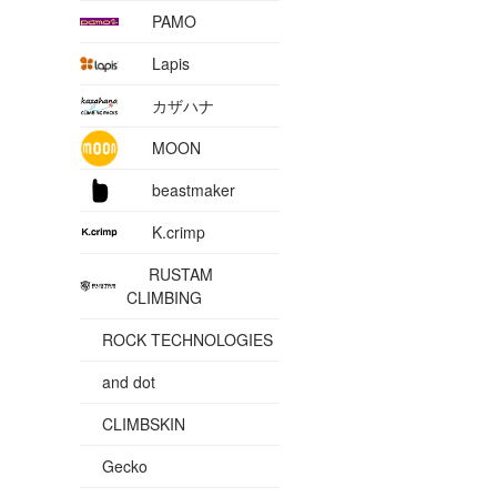
PAMO
Lapis
カザハナ
MOON
beastmaker
K.crimp
RUSTAM
CLIMBING
ROCK TECHNOLOGIES
and dot
CLIMBSKIN
Gecko