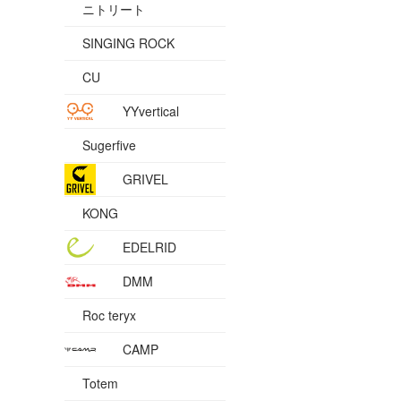
ニトリート
SINGING ROCK
CU
YYvertical
Sugerfive
GRIVEL
KONG
EDELRID
DMM
Roc teryx
CAMP
Totem