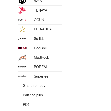
evolv
TENAYA
OCUN
PER-ADRA
So iLL
RedChili
MadRock
BOREAL
Superfeet
Grans remedy
Balance plus
PD9