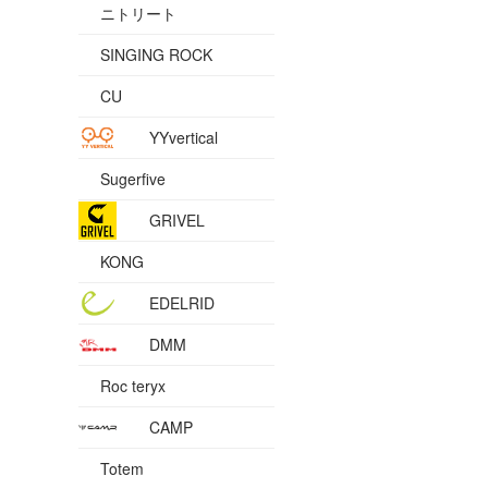
ニトリート
SINGING ROCK
CU
YYvertical
Sugerfive
GRIVEL
KONG
EDELRID
DMM
Roc teryx
CAMP
Totem