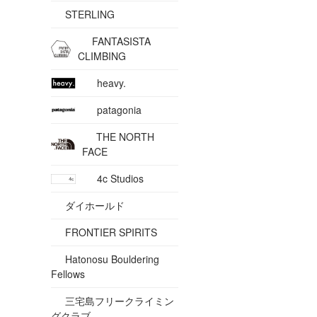
STERLING
FANTASISTA
CLIMBING
heavy.
patagonia
THE NORTH
FACE
4c Studios
ダイホールド
FRONTIER SPIRITS
Hatonosu Bouldering
Fellows
三宅島フリークライミン
グクラブ