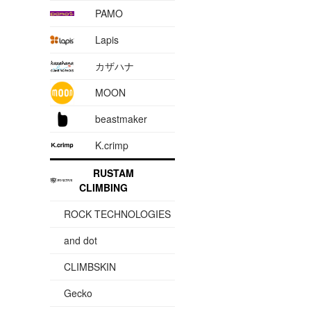
PAMO
Lapis
カザハナ
MOON
beastmaker
K.crimp
RUSTAM
CLIMBING
ROCK TECHNOLOGIES
and dot
CLIMBSKIN
Gecko