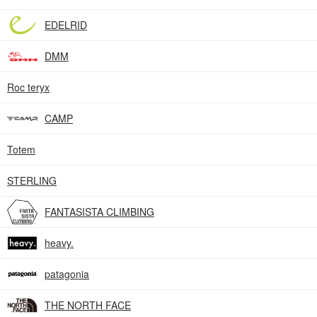
EDELRID
DMM
Roc teryx
CAMP
Totem
STERLING
FANTASISTA CLIMBING
heavy.
patagonia
THE NORTH FACE