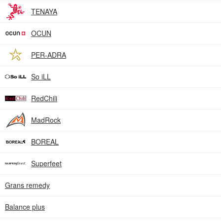
TENAYA
OCUN
PER-ADRA
So iLL
RedChili
MadRock
BOREAL
Superfeet
Grans remedy
Balance plus