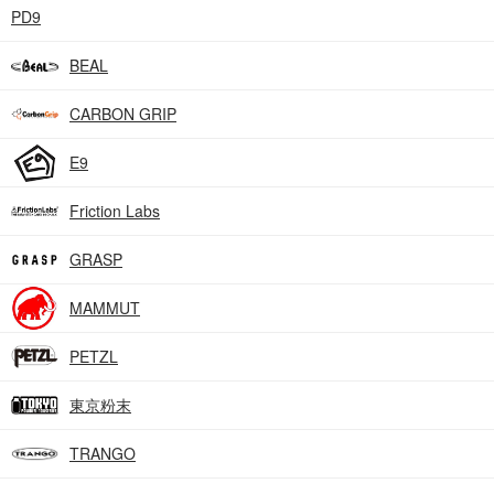
PD9
BEAL
CARBON GRIP
E9
Friction Labs
GRASP
MAMMUT
PETZL
東京粉末
TRANGO