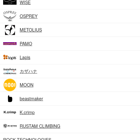
WISE
OSPREY
METOLIUS
PAMO
Lapis
カザハナ
MOON
beastmaker
K.crimp
RUSTAM CLIMBING
ROCK TECHNOLOGIES