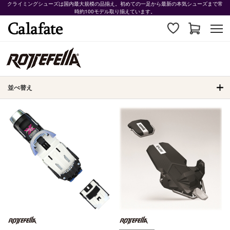
クライミングシューズは国内最大規模の品揃え。初めての一足から最新の本気シューズまで常
時約100モデル取り揃えています。
並べ替え