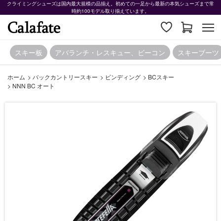
クライミングシューズは国内最大規模の品揃え。初めての一足から最新の本気シューズまで常
時約100モデル取り揃えています。
スキー板
アバランチ・レスキュー、ビーコン
スキーブーツ
ホーム
>
バックカントリースキー
>
ビンディング
>
BCスキー
>
NNN BC オート