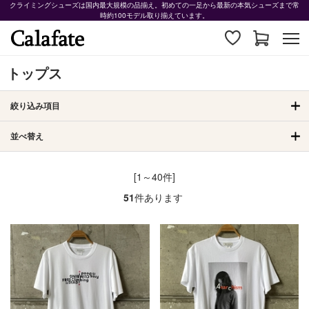
クライミングシューズは国内最大規模の品揃え。初めての一足から最新の本気シューズまで常
時約100モデル取り揃えています。
トップス
絞り込み項目
並べ替え
[1～40件]
51
件あります