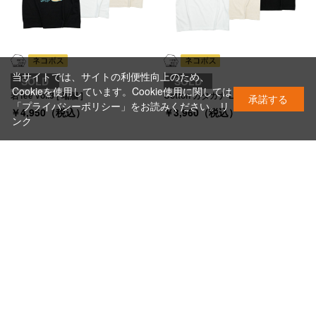
当サイトでは、サイトの利便性向上のため、
SOLD
SOLD
Cookieを使用しています。Cookie使用に関しては
岩Tee vol.3 [ 瑞牆 ]
Cotton カタカナ LOGO Tee
承諾する
「プライバシーポリシー」をお読みください。
リ
￥4,950（税込）
￥3,960（税込）
ンク
SOLD
岩Tee Vol.4 [ 恵那 ]