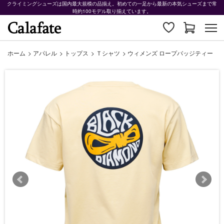
クライミングシューズは国内最大規模の品揃え。初めての一足から最新の本気シューズまで常
時約100モデル取り揃えています。
ホーム
>
アパレル
>
トップス
>
Ｔシャツ
>
ウィメンズ ロープバッジティー