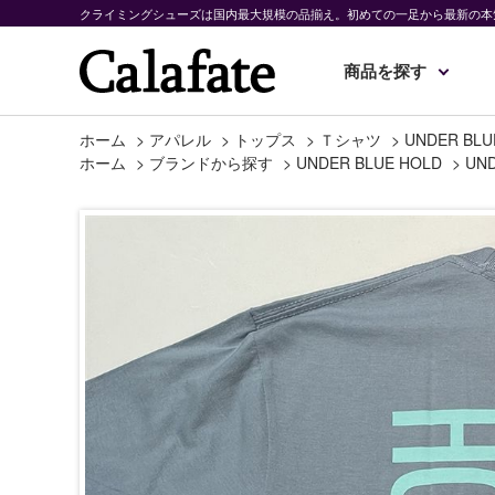
クライミングシューズは国内最大規模の品揃え。初めての一足から最新の本
商品を探す
ホーム
>
アパレル
>
トップス
>
Ｔシャツ
>
UNDER BL
ホーム
>
ブランドから探す
>
UNDER BLUE HOLD
>
UN