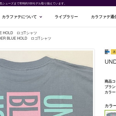
気シューズまで常時約100モデル取り揃えています。
カラファテについて
ライブラリー
カラファテ通
UE HOLD ロゴTシャツ
DER BLUE HOLD ロゴTシャツ
UN
商品コ
ブラン
カラー
カラ