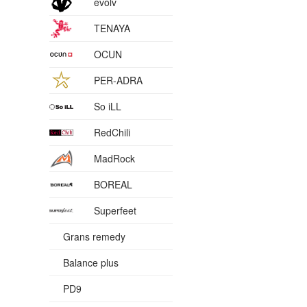
evolv
TENAYA
OCUN
PER-ADRA
So iLL
RedChili
MadRock
BOREAL
Superfeet
Grans remedy
Balance plus
PD9