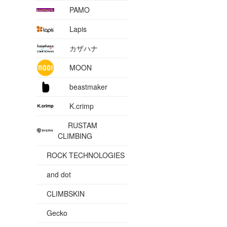
PAMO
Lapis
カザハナ
MOON
beastmaker
K.crimp
RUSTAM
CLIMBING
ROCK TECHNOLOGIES
and dot
CLIMBSKIN
Gecko