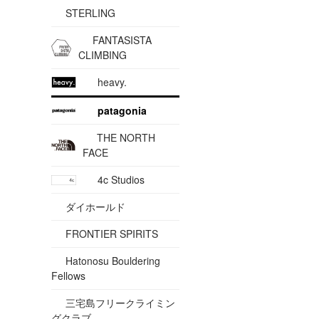
STERLING
FANTASISTA
CLIMBING
heavy.
patagonia
THE NORTH
FACE
4c Studios
ダイホールド
FRONTIER SPIRITS
Hatonosu Bouldering
Fellows
三宅島フリークライミン
グクラブ