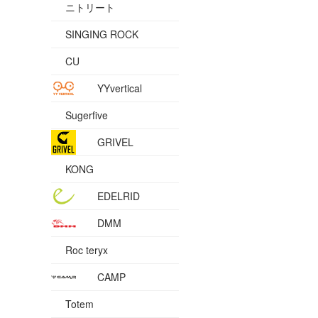
ニトリート
SINGING ROCK
CU
YYvertical
Sugerfive
GRIVEL
KONG
EDELRID
DMM
Roc teryx
CAMP
Totem