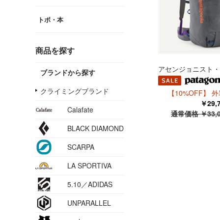
トポ・本
商品を探す
アセンジョニスト・パ
ブランドから探す
クライミングブランド
【10%OFF】 外
￥29
Calafate
通常価格 ￥33,
BLACK DIAMOND
SCARPA
LA SPORTIVA
5.10／ADIDAS
UNPARALLEL