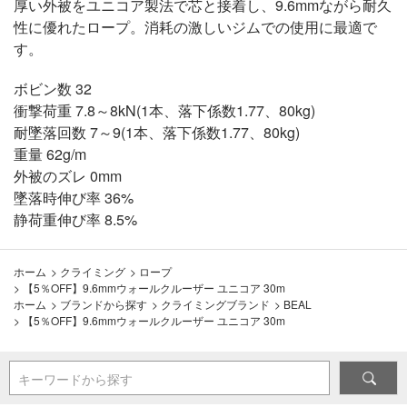
厚い外被をユニコア製法で芯と接着し、9.6mmながら耐久
性に優れたロープ。消耗の激しいジムでの使用に最適で
す。
ボビン数 32
衝撃荷重 7.8～8kN(1本、落下係数1.77、80kg)
耐墜落回数 7～9(1本、落下係数1.77、80kg)
重量 62g/m
外被のズレ 0mm
墜落時伸び率 36%
静荷重伸び率 8.5%
ホーム
>
クライミング
>
ロープ
>
【5％OFF】9.6mmウォールクルーザー ユニコア 30m
ホーム
>
ブランドから探す
>
クライミングブランド
>
BEAL
>
【5％OFF】9.6mmウォールクルーザー ユニコア 30m
キーワードから探す