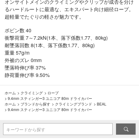
オンサイトメインのクライミングやクリップが成否を分け
るハードルートに最適な、エキスパート向け細径ロープ。
超軽量でたぐりの軽さが魅力です。
ボビン数 40
衝撃荷重 7～7.2kN(1本、落下係数1.77、80kg)
耐墜落回数 8(1本、落下係数1.77、80kg)
重量 57g/m
外被のズレ 0mm
墜落時伸び率 37%
静荷重伸び率 9.50%
ホーム
>
クライミング
>
ロープ
>
9.4mm スティンガー3 ユニコア 80m ドライカバー
ホーム
>
ブランドから探す
>
クライミングブランド
>
BEAL
>
9.4mm スティンガー3 ユニコア 80m ドライカバー
キーワードから探す