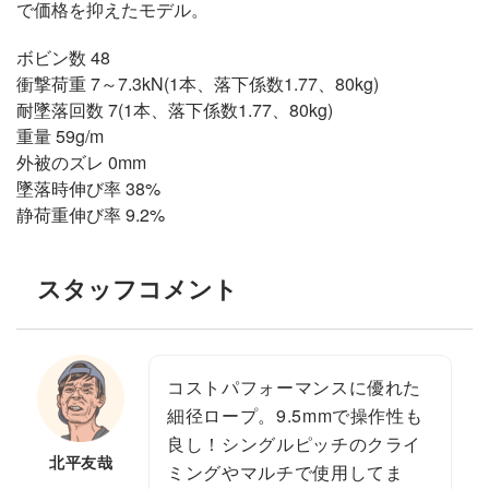
で価格を抑えたモデル。
ボビン数 48
衝撃荷重 7～7.3kN(1本、落下係数1.77、80kg)
耐墜落回数 7(1本、落下係数1.77、80kg)
重量 59g/m
外被のズレ 0mm
墜落時伸び率 38%
静荷重伸び率 9.2%
スタッフコメント
コストパフォーマンスに優れた
細径ロープ。9.5mmで操作性も
良し！シングルピッチのクライ
北平友哉
ミングやマルチで使用してま