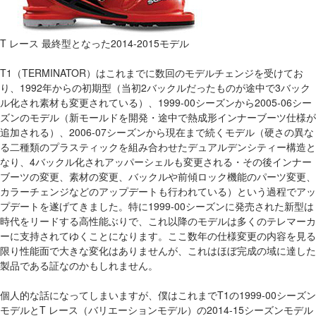
T レース 最終型となった2014-2015モデル
T1（TERMINATOR）はこれまでに数回のモデルチェンジを受けてお
り、1992年からの初期型（当初2バックルだったものが途中で3バック
ル化され素材も変更されている）、1999-00シーズンから2005-06シー
ズンのモデル（新モールドを開発・途中で熱成形インナーブーツ仕様が
追加される）、2006-07シーズンから現在まで続くモデル（硬さの異な
る二種類のプラスティックを組み合わせたデュアルデンシティー構造と
なり、4バックル化されアッパーシェルも変更される・その後インナー
ブーツの変更、素材の変更、バックルや前傾ロック機能のパーツ変更、
カラーチェンジなどのアップデートも行われている）という過程でアッ
プデートを遂げてきました。特に1999-00シーズンに発売された新型は
時代をリードする高性能ぶりで、これ以降のモデルは多くのテレマーカ
ーに支持されてゆくことになります。ここ数年の仕様変更の内容を見る
限り性能面で大きな変化はありませんが、これはほぼ完成の域に達した
製品である証なのかもしれません。
個人的な話になってしまいますが、僕はこれまでT1の1999-00シーズン
モデルとT レース（バリエーションモデル）の2014-15シーズンモデル