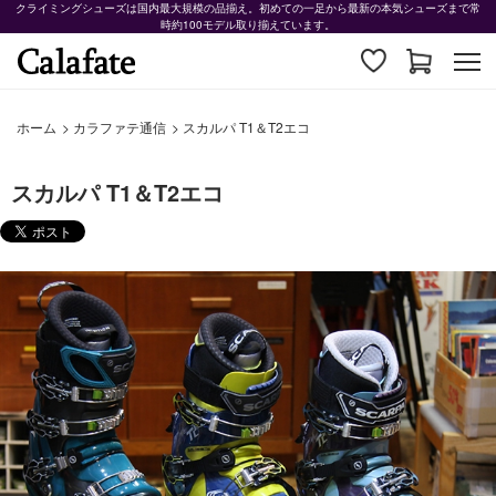
クライミングシューズは国内最大規模の品揃え。初めての一足から最新の本気シューズまで常
時約100モデル取り揃えています。
ホーム
>
カラファテ通信
>
スカルパ T1＆T2エコ
スカルパ T1＆T2エコ