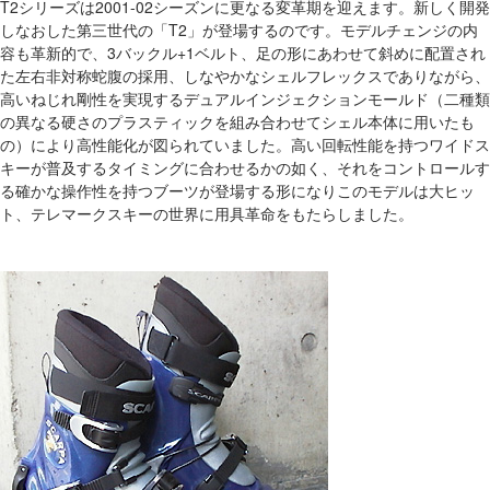
T2シリーズは2001-02シーズンに更なる変革期を迎えます。新しく開発
しなおした第三世代の「T2」が登場するのです。モデルチェンジの内
容も革新的で、3バックル+1ベルト、足の形にあわせて斜めに配置され
た左右非対称蛇腹の採用、しなやかなシェルフレックスでありながら、
高いねじれ剛性を実現するデュアルインジェクションモールド（二種類
の異なる硬さのプラスティックを組み合わせてシェル本体に用いたも
の）により高性能化が図られていました。高い回転性能を持つワイドス
キーが普及するタイミングに合わせるかの如く、それをコントロールす
る確かな操作性を持つブーツが登場する形になりこのモデルは大ヒッ
ト、テレマークスキーの世界に用具革命をもたらしました。