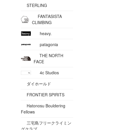
STERLING
FANTASISTA
CLIMBING
heavy.
patagonia
THE NORTH
FACE
4c Studios
ダイホールド
FRONTIER SPIRITS
Hatonosu Bouldering
Fellows
三宅島フリークライミン
グクラブ