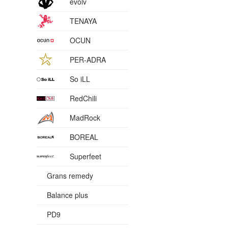
evolv
TENAYA
OCUN
PER-ADRA
So iLL
RedChili
MadRock
BOREAL
Superfeet
Grans remedy
Balance plus
PD9