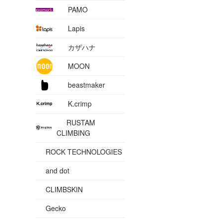
PAMO
Lapis
カザハナ
MOON
beastmaker
K.crimp
RUSTAM
CLIMBING
ROCK TECHNOLOGIES
and dot
CLIMBSKIN
Gecko