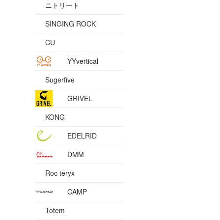
ニトリート
SINGING ROCK
CU
YYvertical
Sugerfive
GRIVEL
KONG
EDELRID
DMM
Roc teryx
CAMP
Totem