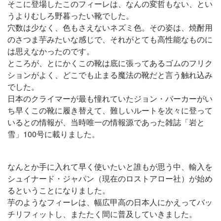
そこに登場したこのフィーレは、なんの変哲もない、とい
うよりむしろ野暮ったい靴でした。
穴数は少なく、色もさえないネズミ色。その姿は、焼酎用
のさつま芋みたいな感じで、それがとても高性能なものに
は思えなかったのです。
ところが、とにかくこの靴は底に張ってあるゴムのフリク
ションがよく、どこでも止まる魔法の靴だと言う触れ込み
でした。
日本のクライマーが最も憧れていたジョン・バーカーがい
ち早くこの靴に履き替えて、難しいルートを次々に登って
いるとの情報が、当時唯一の情報源であった雑誌「岩と
雪」100号に載りました。
なんとか手に入れて早く使いたいと誰もが思う中、輸入を
シュイナード・ジャパン（現在のロストアロー社）が始め
るということになりました。
芋のようなフィーレは、幅広甲高の日本人にかえってバッ
チリフィットし、またたく間に普及していきました。