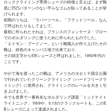
ロッククライミング専用シューズの特徴と言えば、まず靴
底に凹凸パターンのない平らなゴムが貼ってあることが挙
げられます。
初期のうちは、「ラバーソール」「フラットソール」なん
て呼ばれたりもしてまして。
最初に作られたそれは、フランスのフォンテーヌ・ブロー
でのボルダリングに使うために作られたものでした。
「エドモン・ブードノー」という靴職人が作り上げたその
靴は、紺色のキャンバス地で出来ており、
その頭文字からEBシューズと呼ばれました。1950年代の
ことです。
やがて海を渡ったこの靴は、アメリカのヨセミテ国立公園
で行われていたクリーンクライミング（ハードフリークラ
イミング）に使用され、クライミングのレベルを大きく引
き上げました。
今でも世界で一番有名なボルダリング課題「ミッドナイト
ライトニング」 V8/9や、5.13のクラックルートも、このE
Bシューズによって達成されました。