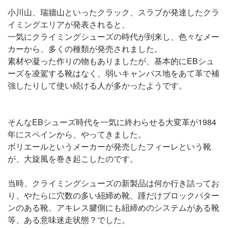
小川山、瑞牆山といったクラック、スラブが発達したクラ
イミングエリアが発表されると、
一気にクライミングシューズの時代が到来し、色々なメー
カーから、多くの種類が発売されました。
素材や凝った作りの物もありましたが、基本的にEBシュ
ーズを凌駕する靴はなく、弱いキャンバス地をあて革で補
強したりして使い続ける人が多かったようです。
そんなEBシューズ時代を一気に終わらせる大変革が1984
年にスペインから、やってきました。
ボリエールというメーカーが発売したフィーレという靴
が、大旋風を巻き起こしたのです。
当時、クライミングシューズの新製品は何か行き詰ってお
り、やたらに穴数の多い紐締め靴、踵だけブロックパター
ンのある靴、アキレス腱側にも紐締めのシステムがある靴
等、ある意味迷走状態？でした。