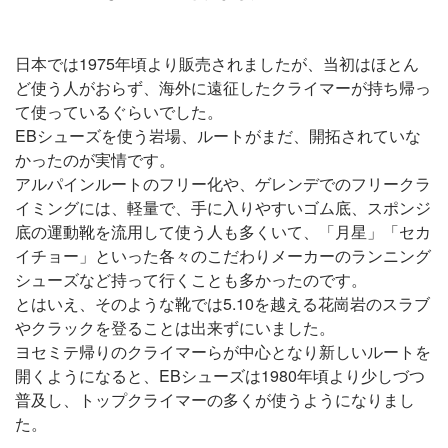
日本では1975年頃より販売されましたが、当初はほとん
ど使う人がおらず、海外に遠征したクライマーが持ち帰っ
て使っているぐらいでした。
EBシューズを使う岩場、ルートがまだ、開拓されていな
かったのが実情です。
アルパインルートのフリー化や、ゲレンデでのフリークラ
イミングには、軽量で、手に入りやすいゴム底、スポンジ
底の運動靴を流用して使う人も多くいて、「月星」「セカ
イチョー」といった各々のこだわりメーカーのランニング
シューズなど持って行くことも多かったのです。
とはいえ、そのような靴では5.10を越える花崗岩のスラブ
やクラックを登ることは出来ずにいました。
ヨセミテ帰りのクライマーらが中心となり新しいルートを
開くようになると、EBシューズは1980年頃より少しづつ
普及し、トップクライマーの多くが使うようになりまし
た。