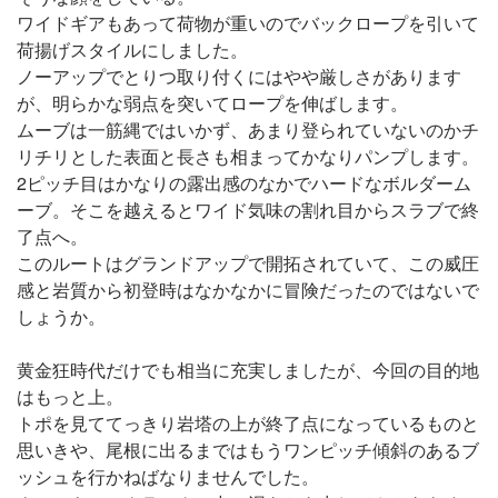
ワイドギアもあって荷物が重いのでバックロープを引いて
荷揚げスタイルにしました。
ノーアップでとりつ取り付くにはやや厳しさがあります
が、明らかな弱点を突いてロープを伸ばします。
ムーブは一筋縄ではいかず、あまり登られていないのかチ
リチリとした表面と長さも相まってかなりパンプします。
2ピッチ目はかなりの露出感のなかでハードなボルダーム
ーブ。そこを越えるとワイド気味の割れ目からスラブで終
了点へ。
このルートはグランドアップで開拓されていて、この威圧
感と岩質から初登時はなかなかに冒険だったのではないで
しょうか。
黄金狂時代だけでも相当に充実しましたが、今回の目的地
はもっと上。
トポを見ててっきり岩塔の上が終了点になっているものと
思いきや、尾根に出るまではもうワンピッチ傾斜のあるブ
ッシュを行かねばなりませんでした。