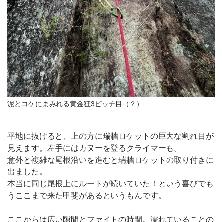
泥とコケにまみれる黄金狂3ピッチ目（？）
平地に抜けると、上の方に瑞牆ロケットの巨大な割れ目が
見えます。左手にはカヌーを登るクライマーも。
意外と複雑な尾根沿いを進むと瑞牆ロケットの取り付きに
出ました。
本当に同じ尾根上にルートが続いていた！という喜びでも
うここまで来た甲斐があるというもんです。
ここからは広い隙間とファイトの時間。濡れていることの