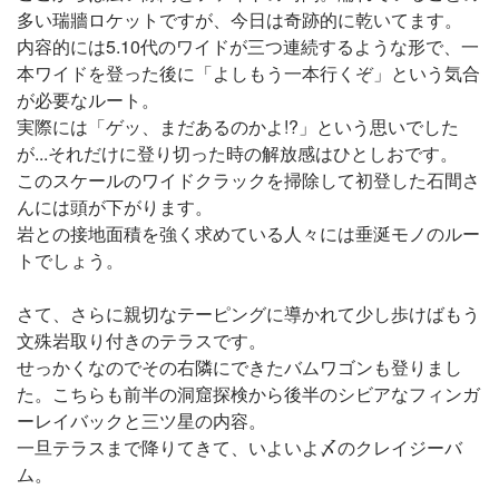
多い瑞牆ロケットですが、今日は奇跡的に乾いてます。
内容的には5.10代のワイドが三つ連続するような形で、一
本ワイドを登った後に「よしもう一本行くぞ」という気合
が必要なルート。
実際には「ゲッ、まだあるのかよ!?」という思いでした
が...それだけに登り切った時の解放感はひとしおです。
このスケールのワイドクラックを掃除して初登した石間さ
んには頭が下がります。
岩との接地面積を強く求めている人々には垂涎モノのルー
トでしょう。
さて、さらに親切なテーピングに導かれて少し歩けばもう
文殊岩取り付きのテラスです。
せっかくなのでその右隣にできたバムワゴンも登りまし
た。こちらも前半の洞窟探検から後半のシビアなフィンガ
ーレイバックと三ツ星の内容。
一旦テラスまで降りてきて、いよいよ〆のクレイジーバ
ム。