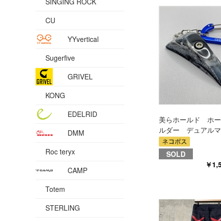
SINGING ROCK
CU
YYvertical
Sugerfive
GRIVEL
KONG
EDELRID
美らホールド ホー
ルダー デュアルマ
DMM
Roc teryx
SOLD
￥1,
CAMP
Totem
STERLING