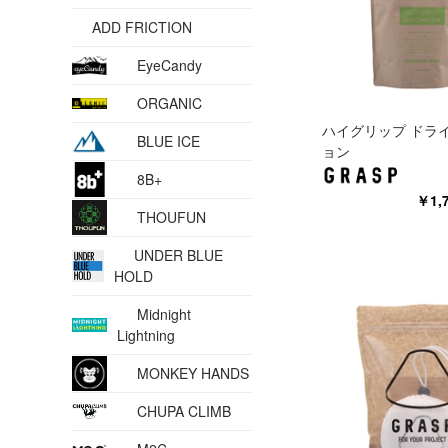
ADD FRICTION
EyeCandy
ORGANIC
ハイグリップ ドラ
BLUE ICE
ョン
8B+
￥1,
THOUFUN
UNDER BLUE
HOLD
Midnight
Lightning
MONKEY HANDS
CHUPA CLIMB