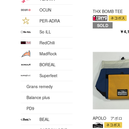
OCUN
THX BOMB TEE
PER-ADRA
SOLD
￥4,
So iLL
RedChili
MadRock
BOREAL
Superfeet
Grans remedy
Balance plus
PD9
APOLO アポロ
BEAL