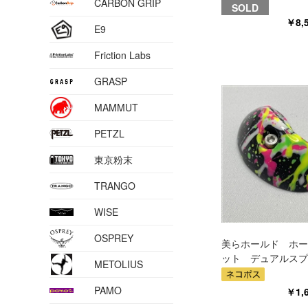
CARBON GRIP
SOLD
￥8,
E9
Friction Labs
GRASP
MAMMUT
PETZL
東京粉末
TRANGO
WISE
OSPREY
美らホールド ホー
ット デュアルスプ
METOLIUS
PAMO
￥1,