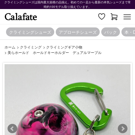
クライミングシューズは国内最大規模の品揃え。初めての一足から最新の本気シューズまで常
時約100モデル取り揃えています。
クライミングシューズ
アプローチシューズ
パック
本・
ホーム
>
クライミング
>
クライミングギア小物
>
美らホールド ホールドキーホルダー デュアルマーブル