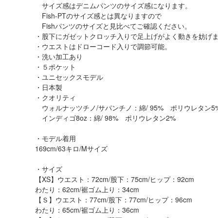
サイズ感はデニムパンツのサイズ感になります。
Fish-PTのサイズ感とは異なりますので
Fishパンツのサイズと見比べてご確認ください。
・股下にガゼットクロッチ入りで足上げがよく動きを妨げ
・ウエストはドローコード入りで調節可能。
・洗い加工あり
・５ポケット
・ユニセックスモデル
・日本製
・クオリティ
ウォルナッツチノ/サパンチノ：綿/ 95% ポリウレタン
インディゴ8oz：綿/ 98% ポリウレタン2%
・モデル着用
169cm/63キロ/Mサイズ
・サイズ
【XS】ウエスト：72cm/股下：75cm/ヒップ：92cm
わたり：62cm/裾ゴム上り：34cm
【Ｓ】ウエスト：77cm/股下：77cm/ヒップ：96cm
わたり：65cm/裾ゴム上り：36cm