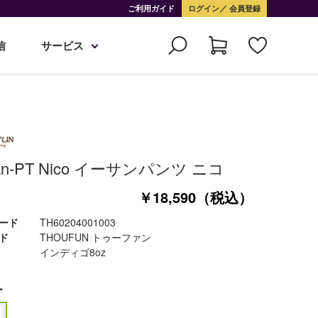
ご利用ガイド
ログイン
会員登録
信
サービス
han-PT Nico イーサンパンツ ニコ
￥18,590（税込）
ード
TH60204001003
ド
THOUFUN トゥーファン
インディゴ8oz
ー