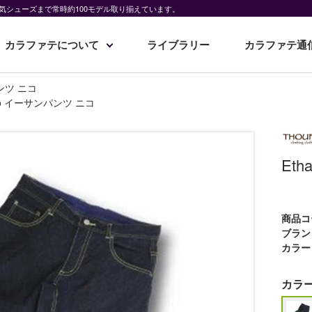
気シューズまで常時約100モデル取り揃えています。
カラファテについて
ライブラリー
カラファテ通
パンツ ニコ
Nico イーサンパンツ ニコ
Et
商品コ
ブラン
カラー
カラ