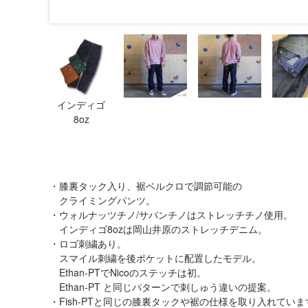
インディゴ
8oz
・膝裏タック入り、裾ベルクロで調節可能の
クライミングパンツ。
・ウォルナッツチノ/サパンチノはストレッチチノ使用。
インディゴ8ozは岡山井原のストレッチデニム。
・ロゴ刺繍あり。
スマイル刺繍を後ポケットに配置したモデル。
Ethan-PTでNicoのステッチは初。
Ethan-PT と同じパターンで刺しゅう違いの提案。
・Fish-PTと同じの膝裏タックや裾の仕様を取り入れていま