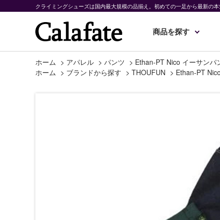
クライミングシューズは国内最大規模の品揃え。初めての一足から最新の本
商品を探す
ホーム
>
アパレル
>
パンツ
>
Ethan-PT Nico イーサン
ホーム
>
ブランドから探す
>
THOUFUN
>
Ethan-PT 