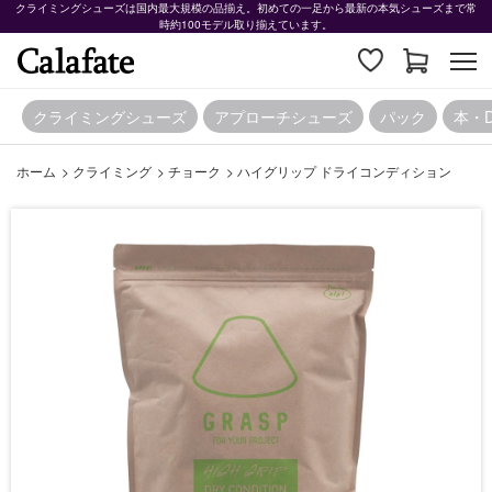
クライミングシューズは国内最大規模の品揃え。初めての一足から最新の本気シューズまで常
時約100モデル取り揃えています。
クライミングシューズ
アプローチシューズ
パック
本・
ホーム
>
クライミング
>
チョーク
>
ハイグリップ ドライコンディション