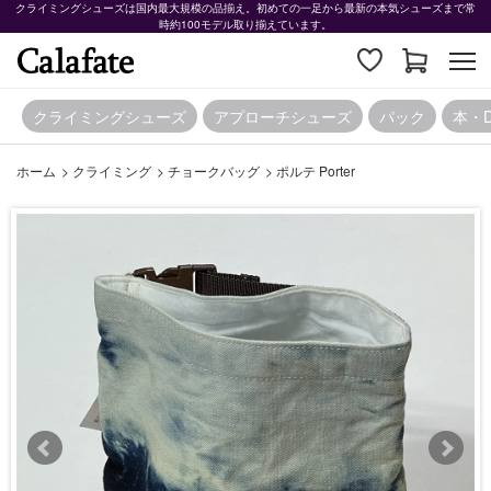
クライミングシューズは国内最大規模の品揃え。初めての一足から最新の本気シューズまで常
時約100モデル取り揃えています。
クライミングシューズ
アプローチシューズ
パック
本・
ホーム
>
クライミング
>
チョークバッグ
>
ポルテ Porter