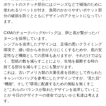
ポケットのステッチ部分にはジーンズなどで補強のために
使われるリベットが付き、負荷のかかりやすいポケット部
分の破損を防ぐとともにデザインのアクセントになってい
ます。
CXMのチョークバッグやバッグは、胴と底が繋がったパ
ターンを採用しています。
シンプルを追求したデザインは、足場の悪いクライミング
環境で、縫い目から水分が入りにくくするためや、底の安
定性など機能としての意味もありますが、それだけではな
く、型紙の数を減らすことにより、生地を裁断する時の
捨てる部分を減らすことにも繋がります。
これは、古いアメリカ製の大量生産を目的として作られた
キャンバスバッグを参考にしたデザインですが、”見た目”
“機能”、そして”環境に配慮するための無駄を無くすこ
と”これらのバランスが取れたデザインを追求していくこ
とが 今日のデザイナーの使命ではないかと私達は考えま
す。