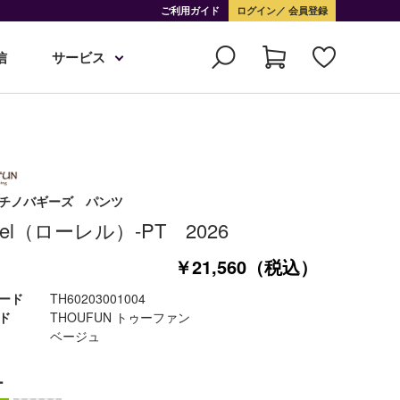
ご利用ガイド
ログイン
会員登録
信
サービス
チノバギーズ パンツ
urel（ローレル）-PT 2026
￥21,560（税込）
ード
TH60203001004
ド
THOUFUN トゥーファン
ベージュ
ー