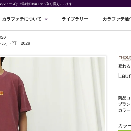
気シューズまで常時約100モデル取り揃えています。
カラファテについて
ライブラリー
カラファテ通
026
レル）-PT 2026
登れる
La
商品コ
ブラン
カラー
カラ