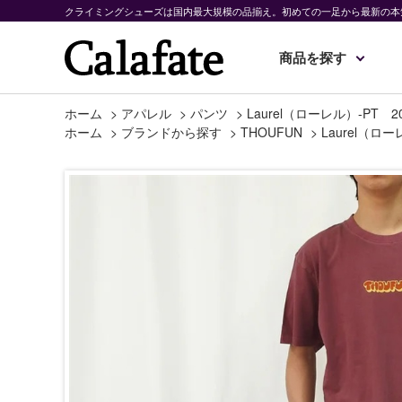
クライミングシューズは国内最大規模の品揃え。初めての一足から最新の本
商品を探す
ホーム
>
アパレル
>
パンツ
>
Laurel（ローレル）-PT 2
ホーム
>
ブランドから探す
>
THOUFUN
>
Laurel（ロー