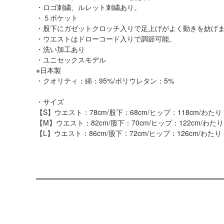
・ロゴ刺繍、ルレット刺繍あり。
・５ポケット
・股下にガゼットクロッチ入りで足上げがよく動きを妨げ
・ウエストはドローコード入りで調節可能。
・洗い加工あり
・ユニセックスモデル
※日本製
・クオリティ：綿：95%/ポリウレタン：5%
・サイズ
【S】ウエスト：78cm/股下：68cm/ヒップ：118cm/わたり：
【M】ウエスト：82cm/股下：70cm/ヒップ：122cm/わたり：
【L】ウエスト：86cm/股下：72cm/ヒップ：126cm/わたり：