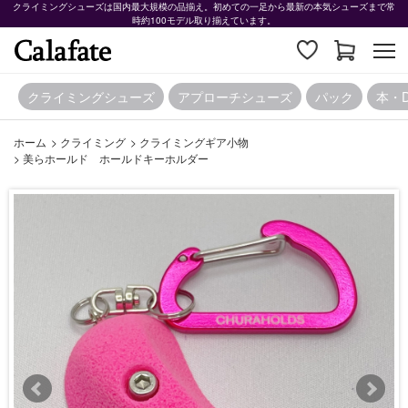
クライミングシューズは国内最大規模の品揃え。初めての一足から最新の本気シューズまで常
時約100モデル取り揃えています。
クライミングシューズ
アプローチシューズ
パック
本・
ホーム
>
クライミング
>
クライミングギア小物
>
美らホールド ホールドキーホルダー