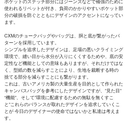
ポケットのステッチ部分にはジーンズなどで補強のために
使われるリベットが付き、負荷のかかりやすいポケット部
分の破損を防ぐとともにデザインのアクセントになってい
ます。
CXMのチョークバッグやバッグは、胴と底が繋がったパ
ターンを採用しています。
シンプルを追求したデザインは、足場の悪いクライミング
環境で、縫い目から水分が入りにくくするためや、底の安
定性など機能としての意味もありますが、それだけではな
く、型紙の数を減らすことにより、生地を裁断する時の
捨てる部分を減らすことにも繋がります。
これは、古いアメリカ製の大量生産を目的として作られた
キャンバスバッグを参考にしたデザインですが、”見た目”
“機能”、そして”環境に配慮するための無駄を無くすこ
と”これらのバランスが取れたデザインを追求していくこ
とが 今日のデザイナーの使命ではないかと私達は考えま
す。