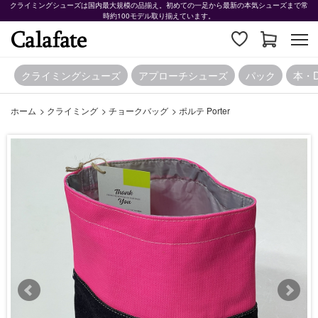
クライミングシューズは国内最大規模の品揃え。初めての一足から最新の本気シューズまで常
時約100モデル取り揃えています。
クライミングシューズ
アプローチシューズ
パック
本・
ホーム
>
クライミング
>
チョークバッグ
>
ポルテ Porter