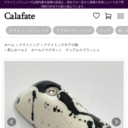
クライミングシューズは国内最大規模の品揃え。初めての一足から最新の本気シューズまで常
時約100モデル取り揃えています。
クライミングシューズ
アプローチシューズ
パック
本・
ホーム
>
クライミング
>
クライミングギア小物
>
美らホールド ホールドマグネット デュアルスプラッシュ