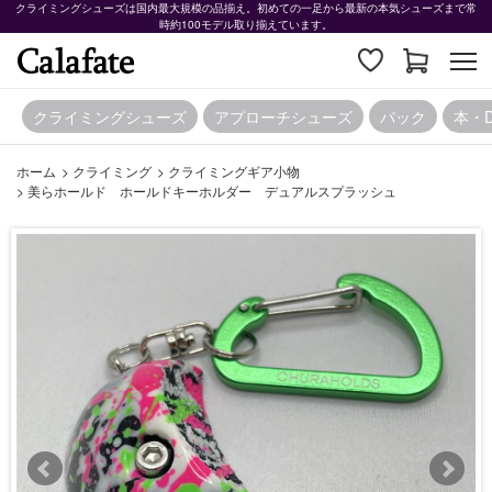
クライミングシューズは国内最大規模の品揃え。初めての一足から最新の本気シューズまで常
時約100モデル取り揃えています。
クライミングシューズ
アプローチシューズ
パック
本・
ホーム
>
クライミング
>
クライミングギア小物
>
美らホールド ホールドキーホルダー デュアルスプラッシュ