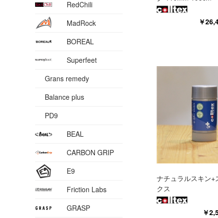
RedChili
￥26
MadRock
BOREAL
Superfeet
Grans remedy
Balance plus
PD9
BEAL
CARBON GRIP
E9
ナチュラルスキン+
クス
Friction Labs
GRASP
￥2,