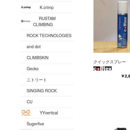
K.crimp
RUSTAM
CLIMBING
ROCK TECHNOLOGIES
and dot
CLIMBSKIN
クイックスプレー
Gecko
￥2,
ニトリート
SINGING ROCK
CU
YYvertical
Sugerfive