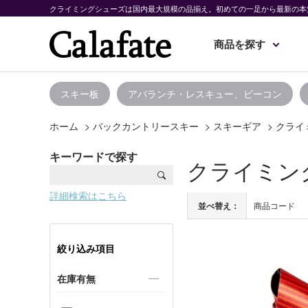
クライミングシューズは国内最大規模の品揃え。初めての一足から最新の本
商品を探す
スキー板
アバランチ・レスキュー、ビーコン
ホーム
>
バックカントリースキー
>
スキーギア
>
クライ
キーワードで探す
クライミン
詳細検索はこちら
並べ替え：
商品コード
絞り込み項目
在庫有無