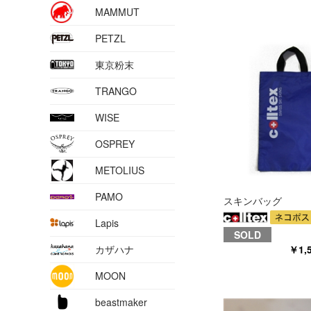
MAMMUT
PETZL
東京粉末
TRANGO
WISE
OSPREY
METOLIUS
PAMO
スキンバッグ
Lapis
SOLD
カザハナ
￥1,
MOON
beastmaker