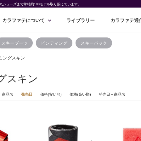
気シューズまで常時約100モデル取り揃えています。
カラファテについて
ライブラリー
カラファテ通
スキーブーツ
ビンディング
スキーパック
ミングスキン
グスキン
商品名
発売日
価格(安い順)
価格(高い順)
発売日＋商品名