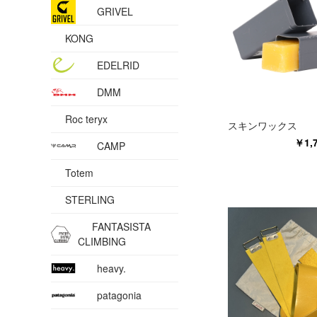
GRIVEL
KONG
EDELRID
DMM
Roc teryx
スキンワックス
￥1,
CAMP
Totem
STERLING
FANTASISTA
CLIMBING
heavy.
patagonia