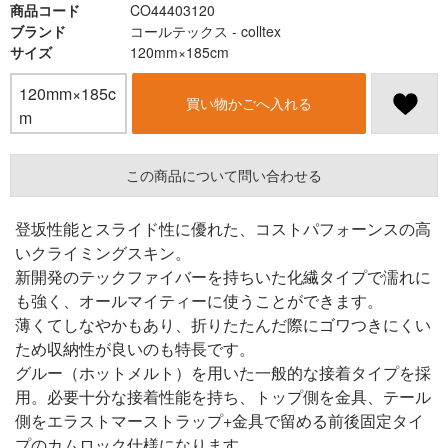
商品コード
CO44403120
ブランド
コールテックス - colltex
サイズ
120mm×185cm
120mm×185c
買い物かごへ入れる
m
この商品について問い合わせる
登坂性能とスライド性に優れた、コストパフォーンスの高
いクライミングスキン。
新開発のテックファイバーを持ちいた化繊タイプで濡れに
も強く、オールマイティーに使うことができます。
薄くてしなやかもあり、折りたたんだ際にゴワつきにくい
ため収納性が良いのも特長です。
グルー（ホットメルト）を用いた一般的な接着タイプを採
用。必要十分な接着性能を持ち、トップ側を金具、テール
側をエラストマーストラップ+金具で留める前後固定タイ
プのカムロック仕様になります。