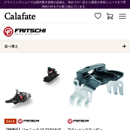
クライミングシューズは国内最大規模の品揃え。初めての一足から最新の本気シューズまで常
時約100モデル取り揃えています。
並べ替え
【特価品】ジーニック 10 23/24モデ
アクションクランポン