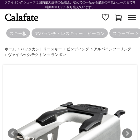
クライミングシューズは国内最大規模の品揃え。初めての一足から最新の本気シューズまで常
時約100モデル取り揃えています。
スキー板
アバランチ・レスキュー、ビーコン
スキーブーツ
ホーム
>
バックカントリースキー
>
ビンディング
>
アルパインツーリング
>
ヴァイペック/テクトン クランポン