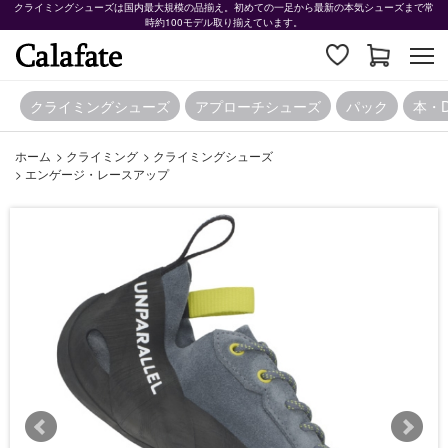
クライミングシューズは国内最大規模の品揃え。初めての一足から最新の本気シューズまで常
時約100モデル取り揃えています。
クライミングシューズ
アプローチシューズ
パック
本・
ホーム
>
クライミング
>
クライミングシューズ
>
エンゲージ・レースアップ