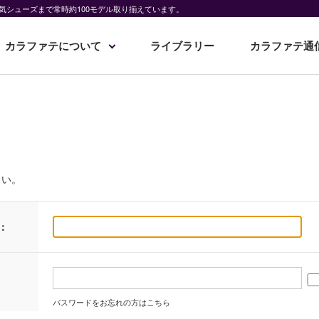
気シューズまで常時約100モデル取り揃えています。
カラファテについて
ライブラリー
カラファテ通
さい。
：
パスワードをお忘れの方はこちら