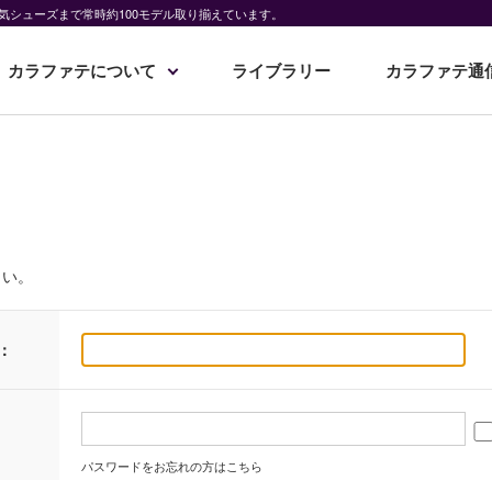
気シューズまで常時約100モデル取り揃えています。
カラファテについて
ライブラリー
カラファテ通
さい。
：
パスワードをお忘れの方はこちら