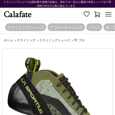
クライミングシューズは国内最大規模の品揃え。初めての一足から最新の本気シューズまで常
時約100モデル取り揃えています。
クライミングシューズ
アプローチシューズ
パック
本・
ホーム
>
クライミング
>
クライミングシューズ
>
TC プロ