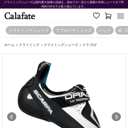
クライミングシューズは国内最大規模の品揃え。初めての一足から最新の本気シューズまで常
時約100モデル取り揃えています。
クライミングシューズ
アプローチシューズ
パック
本・
ホーム
>
クライミング
>
クライミングシューズ
>
ドラゴLV