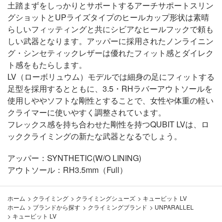
土踏まずをしっかりとサポートするアーチサポートスリン
グショットとUPライズタイプのヒールカップ形状は素晴
らしいフィッティングと共にシビアなヒールフックで頼も
しい武器となります。アッパーに採用されたノンライニン
グ・シンセティックレザーは優れたフィット感とダイレク
ト感をもたらします。
LV（ローボリュウム）モデルでは細身の足にフィットする
足型を採用するとともに、3.5・RHラバーアウトソールを
使用しややソフトな剛性とすることで、女性や体重の軽い
クライマーに使いやすく調整されています。
フレックス感を持ち合わせた剛性を持つQUBIT LVは、ロ
ッククライミングの新たな武器となるでしょう。
アッパー：SYNTHETIC(W/O LINING)
アウトソール：RH3.5mm（Full）
ホーム
>
クライミング
>
クライミングシューズ
>
キュービット LV
ホーム
>
ブランドから探す
>
クライミングブランド
>
UNPARALLEL
>
キュービット LV