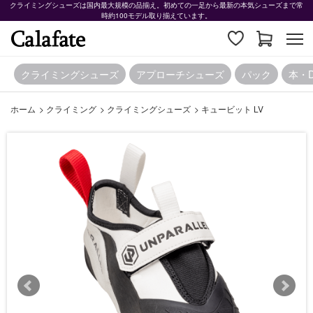
クライミングシューズは国内最大規模の品揃え。初めての一足から最新の本気シューズまで常
時約100モデル取り揃えています。
クライミングシューズ
アプローチシューズ
パック
本・
ホーム
>
クライミング
>
クライミングシューズ
>
キュービット LV