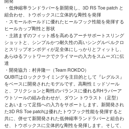
開発
・低伸縮率ランドラバーを新開発し、3D RS Toe patch と
組合わせ、トウボックスに立体的な剛性を発揮
・スモールホールドに優れたヒールフック性能を発揮する
ヒールカップ剛性と形状
・土踏まずのフィット感を高めるアーチサポートスリング
ショットと、シンプルかつ耐久性の高いシングルベルクロ
とスリップオンボディが足全体にしっかりとフィットし、
あらゆるフットワークでクライマーの入力をスムーズに伝
達
・開発協力：村井隆一（Team ROKDO）
QUBITはロッククライミングを主目的として『レグルス』
をベースに開発されたモデルです。高剛性ミッドソール
と、フリクションと剛性のバランスに優れるRHラバーア
ウトソールの組み合わせが、ダウン トウラスト（足型）
とあいまって足指への入力をサポートします。新開発され
た3D RS Toe patchは優れたトウフック性能を発揮すると
共に、併せて新開発された低伸縮率ランドラバーと組合わ
せ、トウボックスに立体的な剛性を発揮します。そして、